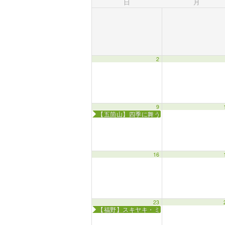
日
月
2
9
【五箇山】四季に舞う こきりこ踊り
16
23
【福野】スキヤキ・ミーツ・ザ・ワールド