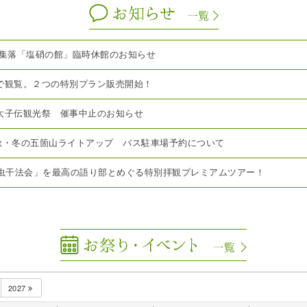
り集落「塩硝の館」臨時休館のお知らせ
で観覧。２つの特別プラン販売開始！
み太子伝観光祭 催事中止のお知らせ
7年秋・冬の五箇山ライトアップ バス駐車場予約について
「虫干法会」を最高の語り部とめぐる特別拝観プレミアムツアー！
2027