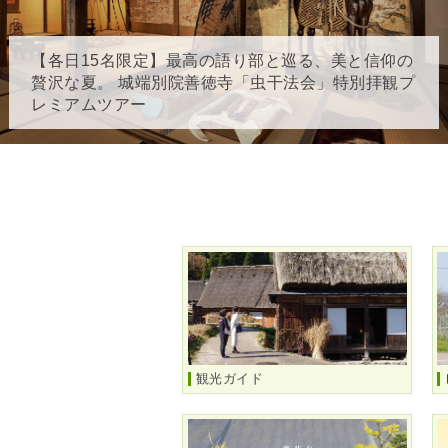
【各日15名限定】最高の語り部と巡る、美と信仰の
贅沢な夏。 城端別院善徳寺「虫干法会」特別拝観プ
レミアムツアー
観光ガイド