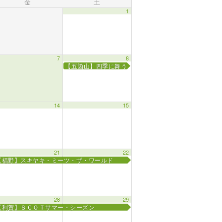
金
土
1
7
8
【五箇山】四季に舞う こきりこ踊り
14
15
21
22
【福野】スキヤキ・ミーツ・ザ・ワールド
28
29
【利賀】ＳＣＯＴサマー・シーズン