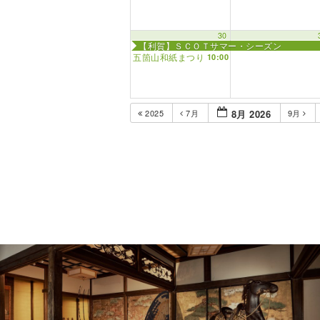
30
【利賀】ＳＣＯＴサマー・シーズン
五箇山和紙まつり
10:00 AM
2025
7月
8月 2026
9月